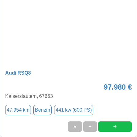
Audi RSQ8
97.980 €
Kaiserslautern, 67663
47.954 km
Benzin
441 kw (600 PS)
➜
★
➦