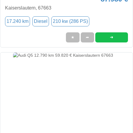
Kaiserslautern, 67663
17.240 km
Diesel
210 kw (286 PS)
➜
★
➦