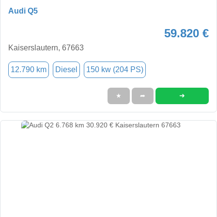
Audi Q5
59.820 €
Kaiserslautern, 67663
12.790 km
Diesel
150 kw (204 PS)
➜
★
➦