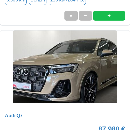
➜
★
➦
Audi Q7
87.980 €