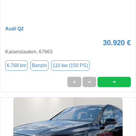
Audi Q2
30.920 €
Kaiserslautern, 67663
6.768 km
Benzin
110 kw (150 PS)
➜
★
➦