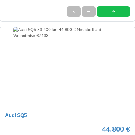
➜
★
➦
Audi SQ5
44.800 €