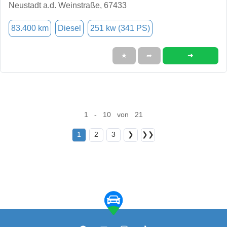
Neustadt a.d. Weinstraße, 67433
83.400 km
Diesel
251 kw (341 PS)
➜
★
➦
1 - 10 von 21
1
2
3
❯
❯❯