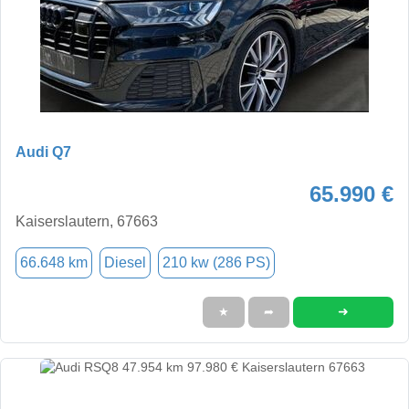
Audi Q7
65.990 €
Kaiserslautern, 67663
66.648 km
Diesel
210 kw (286 PS)
➜
★
➦