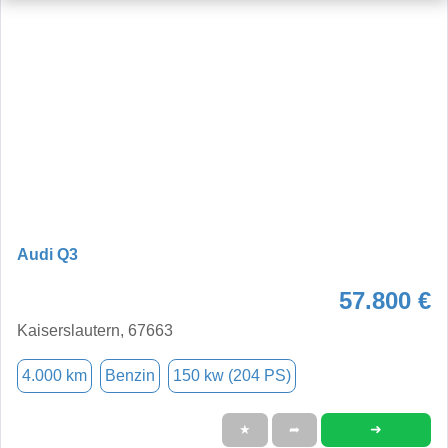
Audi Q3
57.800 €
Kaiserslautern, 67663
4.000 km
Benzin
150 kw (204 PS)
➜
★
➦