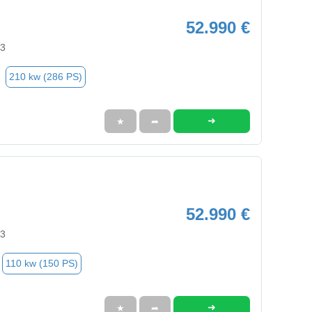
52.990 €
63
210 kw (286 PS)
➜
★
➦
52.990 €
63
110 kw (150 PS)
➜
★
➦