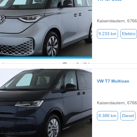
Kaiserslautern, 676
9.233 km
Elektro
VW T7 Multivan
Kaiserslautern, 676
8.388 km
Diesel