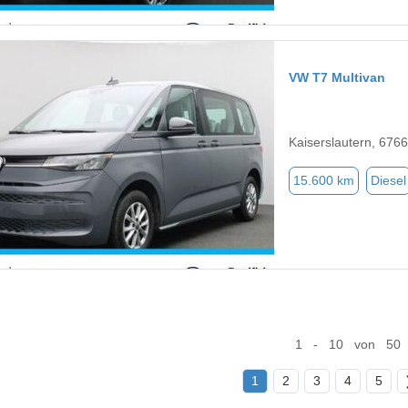
VW T7 Multivan
Kaiserslautern, 676
15.600 km
Diesel
1 - 10 von 50
1
2
3
4
5