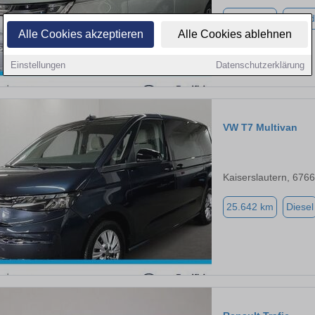
77.160 km
Hybrid
Alle Cookies akzeptieren
Alle Cookies ablehnen
Einstellungen
Datenschutzerklärung
VW T7 Multivan
Kaiserslautern, 676
25.642 km
Diesel