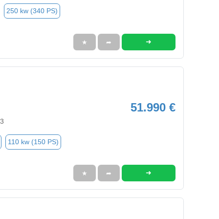
250 kw (340 PS)
➜
★
➦
51.990 €
63
110 kw (150 PS)
➜
★
➦