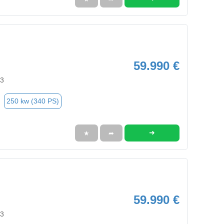
59.990 €
63
250 kw (340 PS)
➜
★
➦
59.990 €
63