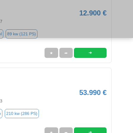
12.900 €
57
l
89 kw (121 PS)
➜
★
➦
53.990 €
63
o
210 kw (286 PS)
➜
★
➦