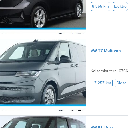
8.855 km
Elektro
VW T7 Multivan
Kaiserslautern, 676
17.257 km
Diesel
VW ID. Buzz