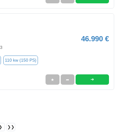
46.990 €
63
110 kw (150 PS)
➜
★
➦
❯
❯❯