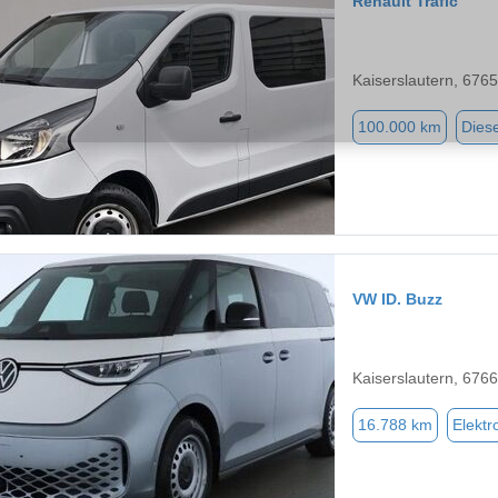
Renault Trafic
Kaiserslautern, 676
100.000 km
Diese
VW ID. Buzz
Kaiserslautern, 676
16.788 km
Elektr