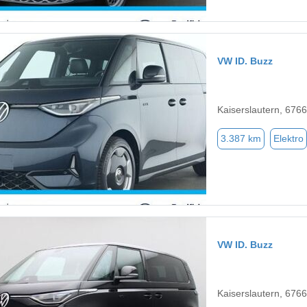
VW ID. Buzz
Kaiserslautern, 676
3.387 km
Elektro
VW ID. Buzz
Kaiserslautern, 676