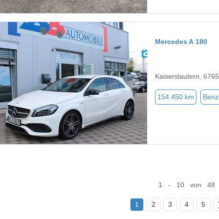
Mercedes A 180
Kaiserslautern, 676
154.450 km
Benz
1 - 10 von 48
1
2
3
4
5