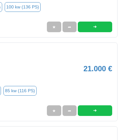
n
100 kw (136 PS)
➜
★
➦
21.000 €
85 kw (116 PS)
➜
★
➦