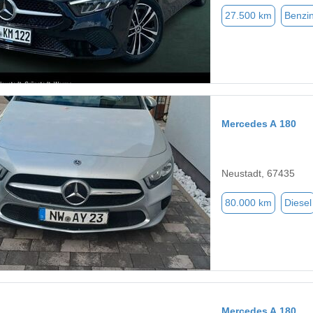
27.500 km
Benzi
Mercedes A 180
Neustadt, 67435
80.000 km
Diesel
Mercedes A 180