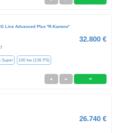
G Line Advanced Plus *R-Kamera*
32.800 €
57
n Super
100 kw (136 PS)
➜
★
➦
26.740 €