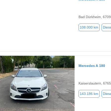
Bad Dürkheim, 6709
108.000 km
Diese
Mercedes A 180
Kaiserslautern, 676
143.186 km
Diese