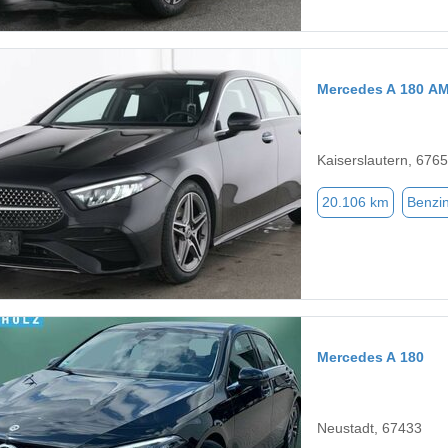
Mercedes A 180 AM
Kaiserslautern, 676
20.106 km
Benzi
Mercedes A 180
Neustadt, 67433