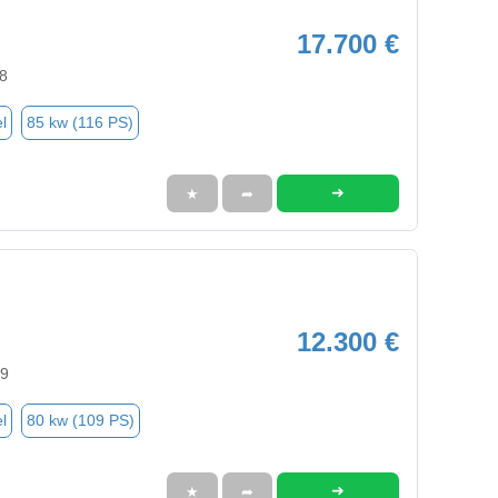
17.700 €
8
l
85 kw (116 PS)
➜
★
➦
12.300 €
59
l
80 kw (109 PS)
➜
★
➦