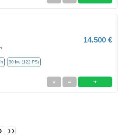
14.500 €
57
in
90 kw (122 PS)
➜
★
➦
❯
❯❯