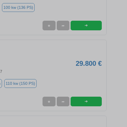
100 kw (136 PS)
➜
★
➦
29.800 €
57
n
110 kw (150 PS)
➜
★
➦