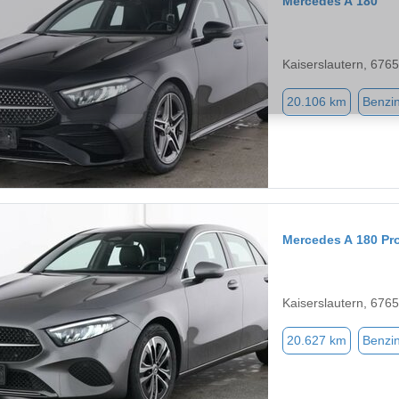
Mercedes A 180
Kaiserslautern, 676
20.106 km
Benzi
Mercedes A 180 Pr
Kaiserslautern, 676
20.627 km
Benzi