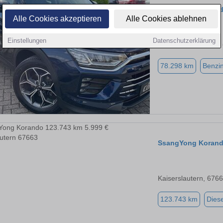
SsangYong Koran
Alle Cookies akzeptieren
Alle Cookies ablehnen
Einstellungen
Datenschutzerklärung
Kirchheimbolanden,
78.298 km
Benzi
SsangYong Koran
Kaiserslautern, 676
123.743 km
Diese