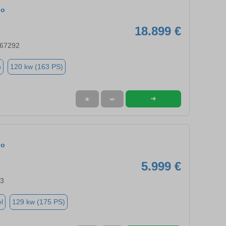
do
18.899 €
 67292
n
120 kw (163 PS)
➜
★
➦
do
5.999 €
63
l
129 kw (175 PS)