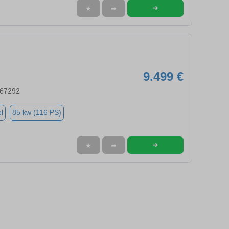
➜
★
➦
9.499 €
 67292
l
85 kw (116 PS)
➜
★
➦