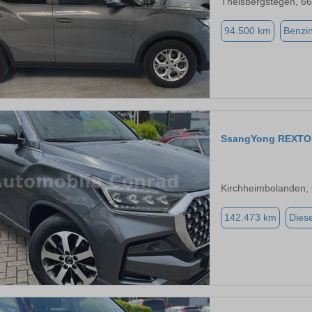
Theisbergstegen, 6
94.500 km
Benzi
SsangYong REXT
Kirchheimbolanden,
142.473 km
Diese