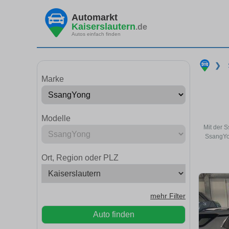
Automarkt
Kaiserslautern
.de
Autos einfach finden
❯
Marke
Modelle
Mit der 
SsangYon
Ort, Region oder PLZ
mehr Filter
Auto finden