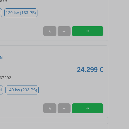
6879
n
120 kw (163 PS)
➜
★
➦
ON
24.299 €
 67292
l
149 kw (203 PS)
➜
★
➦