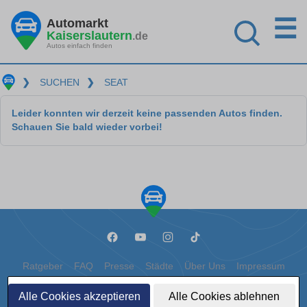
☰
Automarkt
Kaiserslautern
.de
Autos einfach finden
❯
SUCHEN
❯
SEAT
Leider konnten wir derzeit keine passenden Autos finden.
Schauen Sie bald wieder vorbei!
Ratgeber
FAQ
Presse
Städte
Über Uns
Impressum
Datenschutz
Cookies
Alle Cookies akzeptieren
Alle Cookies ablehnen