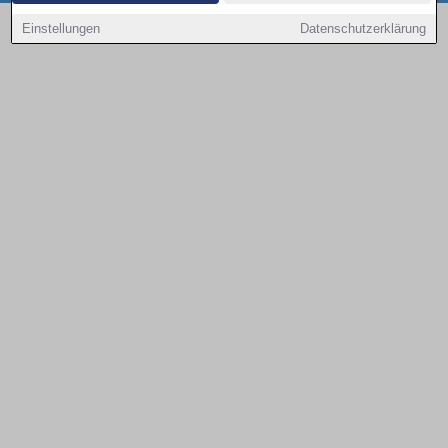
Copyright © 2000 - 2026 | 1A Infosysteme GmbH | Content by: 1a-sites-autos
Einstellungen
Datenschutzerklärung
08.08.2026