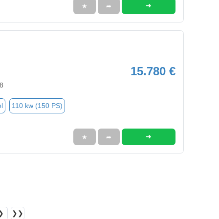
➜
★
➦
15.780 €
8
l
110 kw (150 PS)
➜
★
➦
❯
❯❯