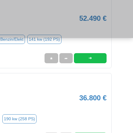
52.490 €
(Benzin/Elekt
141 kw (192 PS)
➜
★
➦
36.800 €
190 kw (258 PS)