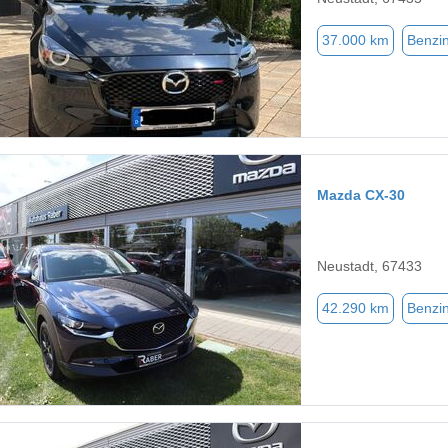
37.000 km
Benzi
Mazda CX-30
Neustadt, 67433
42.290 km
Benzi