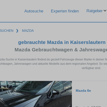
Ratgeber
Autosuche
Experten finden
SUCHEN
❯
MAZDA
gebrauchte Mazda in Kaiserslautern
Mazda Gebrauchtwagen & Jahreswage
zda-Suche in Kaiserslautern findest du gezielt Fahrzeuge dieser Marke in deiner
htwagen, Jahreswagen und aktuelle Modelle aus dem regionalen Angebot. So sieh
verfügbar sind.
Mazda 6e