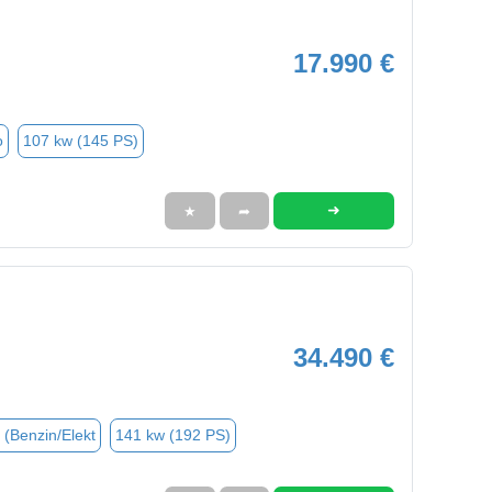
17.990 €
o
107 kw (145 PS)
➜
★
➦
34.490 €
 (Benzin/Elekt
141 kw (192 PS)