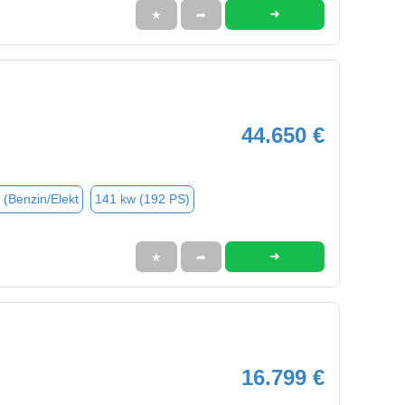
➜
★
➦
44.650 €
 (Benzin/Elekt
141 kw (192 PS)
➜
★
➦
16.799 €