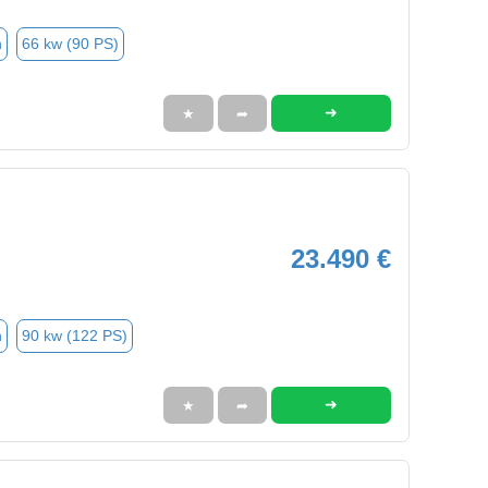
n
66 kw (90 PS)
➜
★
➦
23.490 €
n
90 kw (122 PS)
➜
★
➦