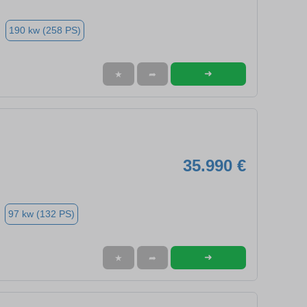
190 kw (258 PS)
➜
★
➦
35.990 €
97 kw (132 PS)
➜
★
➦