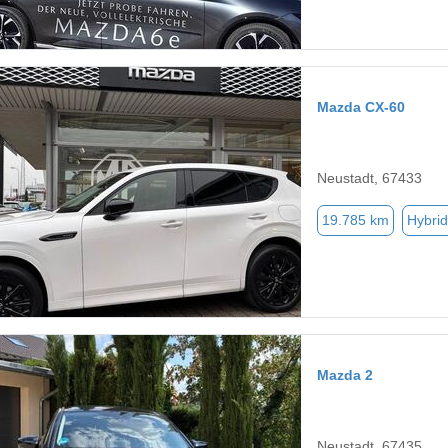
Mazda CX-60
Neustadt, 67433
19.785 km
Hybrid
Mazda 2
Neustadt, 67435