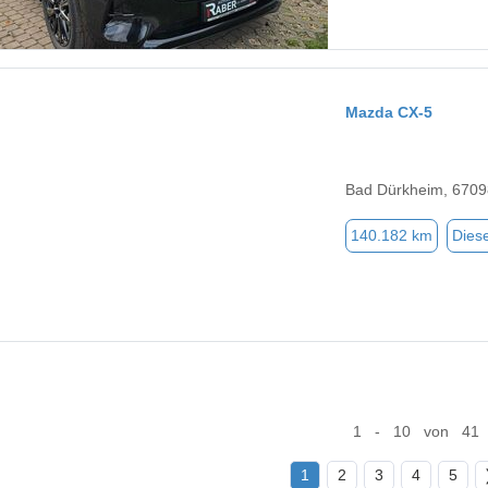
Mazda CX-5
Bad Dürkheim, 6709
140.182 km
Diese
1 - 10 von 41
1
2
3
4
5