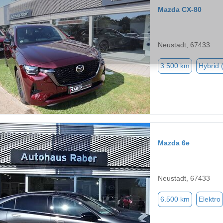
Mazda CX-80
Neustadt, 67433
3.500 km
Hybrid 
Mazda 6e
Neustadt, 67433
6.500 km
Elektro