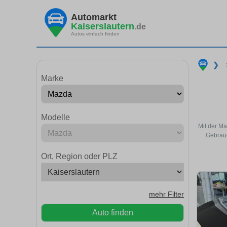
Automarkt
Kaiserslautern
.de
Autos einfach finden
❯
Marke
Modelle
Mit der Ma
Gebrauc
Ort, Region oder PLZ
mehr Filter
Auto finden