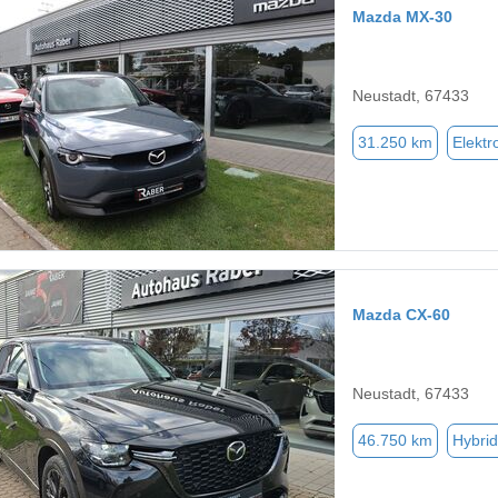
Mazda MX-30
Neustadt, 67433
31.250 km
Elektr
Mazda CX-60
Neustadt, 67433
46.750 km
Hybrid