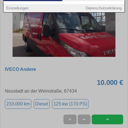
Einstellungen
Datenschutzerklärung
IVECO Andere
10.000 €
Neustadt an der Weinstraße, 67434
233.000 km
Diesel
125 kw (170 PS)
➜
★
➦