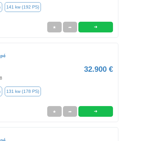
n
141 kw (192 PS)
➜
★
➦
upé
32.900 €
8
n
131 kw (178 PS)
➜
★
➦
upé