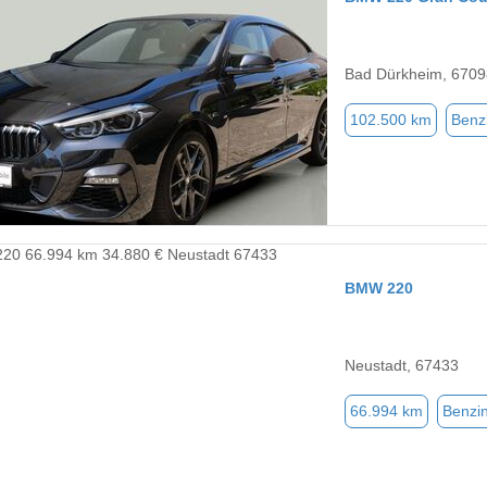
Bad Dürkheim, 6709
102.500 km
Benz
BMW 220
Neustadt, 67433
66.994 km
Benzi