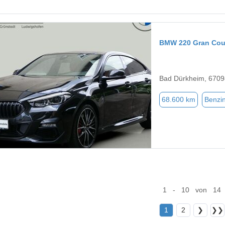
BMW 220 Gran Co
Bad Dürkheim, 6709
68.600 km
Benzi
1 - 10 von 14
1
2
❯
❯❯