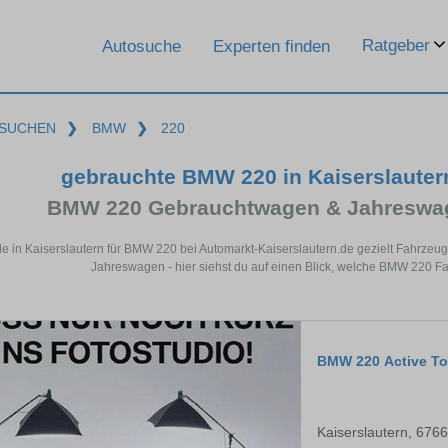
Ratgeber
Autosuche
Experten finden
SUCHEN
❯
BMW
❯
220
gebrauchte BMW 220 in Kaiserslaute
BMW 220 Gebrauchtwagen & Jahreswag
de in Kaiserslautern für BMW 220 bei Automarkt-Kaiserslautern.de gezielt Fahrze
Jahreswagen - hier siehst du auf einen Blick, welche BMW 220 Fa
BMW 220 Active To
Kaiserslautern, 676