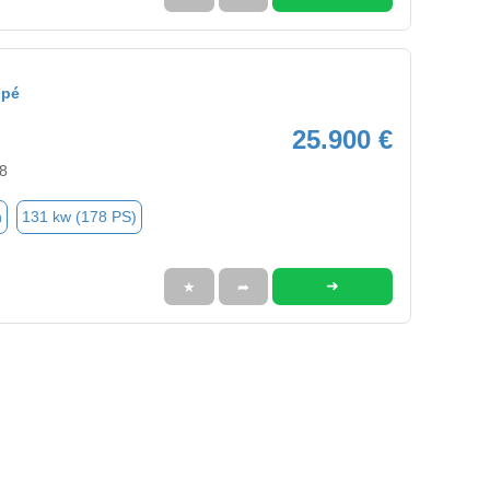
upé
25.900 €
8
n
131 kw (178 PS)
➜
★
➦