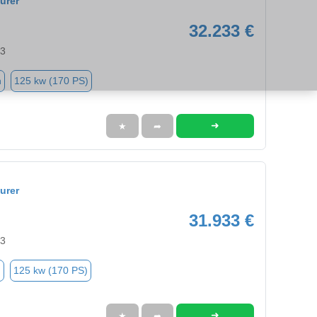
urer
32.233 €
63
n
125 kw (170 PS)
➜
★
➦
urer
31.933 €
63
n
125 kw (170 PS)
➜
★
➦