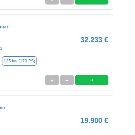
urer
32.233 €
63
125 kw (170 PS)
➜
★
➦
rer
19.900 €