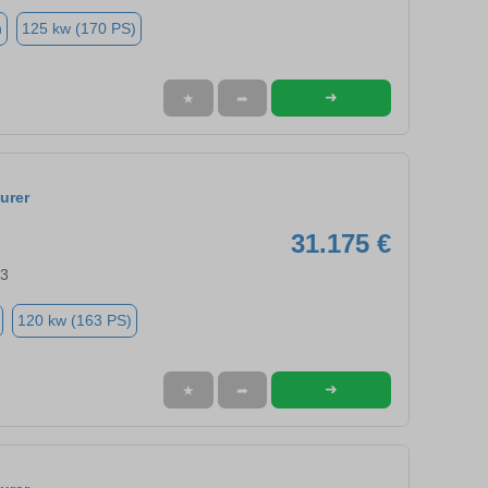
n
125 kw (170 PS)
➜
★
➦
urer
31.175 €
63
120 kw (163 PS)
➜
★
➦