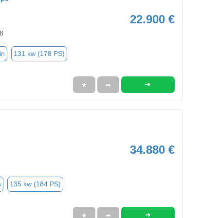
22.900 €
8
in
131 kw (178 PS)
➜
★
➦
34.880 €
n
135 kw (184 PS)
➜
★
➦