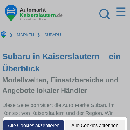
☰
Automarkt
Kaiserslautern
.de
Autos einfach finden
❯
MARKEN
❯
SUBARU
Subaru in Kaiserslautern – ein
Überblick
Modellwelten, Einsatzbereiche und
Angebote lokaler Händler
Diese Seite porträtiert die Auto-Marke Subaru im
Kontext von Kaiserslautern und der Region. Wir
skizzieren, in welchen Fahrzeugklassen Subaru stark
Alle Cookies akzeptieren
Alle Cookies ablehnen
vertreten ist, welche Modellreihen häufig im Stadt-